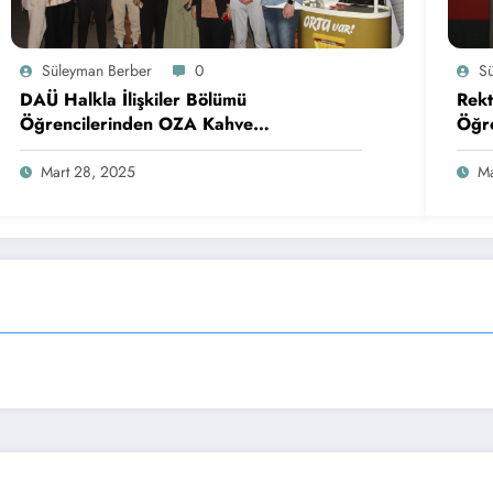
Süleyman Berber
0
S
DAÜ Halkla İlişkiler Bölümü
Rekt
Öğrencilerinden OZA Kahve
Öğre
Sponsorluğunda Lezzetli Bir Etkinlik
Mart 28, 2025
Ma