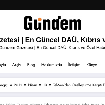
esi | En Güncel DAÜ, Kıbrıs v
ündem Gazetesi | En Güncel DAÜ, Kıbrıs ve Özel Habe
ayfa
Arşiv
Blog
Hakkımızda
İletişim
Künye
angıç
2019
Nisan
10
Tel-Sen’den Özelleştirme Karşıtı 
rme
Tel-Sen
Telekomünikasyon
Telekomünikasyon Dairesi
Tolga Atakan
Ya
,
,
,
,
,