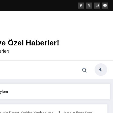
e Özel Haberler!
rler!
Eylem
p Işlet Devret
Yeniden Yapılandırma
İbrahim Emre Sugel
,