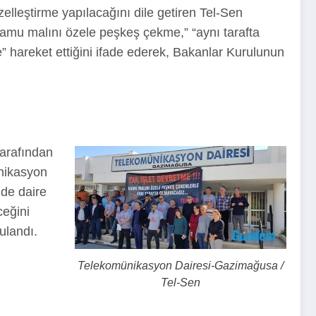
leştirme yapılacağını dile getiren Tel-Sen
 “kamu malını özele peşkeş çekme,” “aynı tarafta
e” hareket ettiğini ifade ederek, Bakanlar Kurulunun
tarafından
ünikasyon
nde daire
ceğini
ulandı.
Telekomünikasyon Dairesi-Gazimağusa /
Tel-Sen