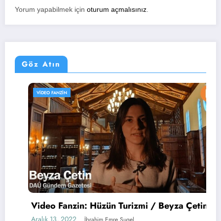
Yorum yapabilmek için
oturum açmalısınız
.
Göz Atın
VIDEO FANZIN
Video Fanzin: Hüzün Turizmi / Beyza Çetin
Aralık 13, 2022
İbrahim Emre Sugel