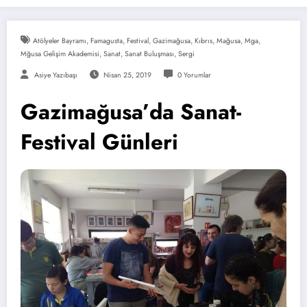
Atölyeler Bayramı
,
Famagusta
,
Festival
,
Gazimağusa
,
Kıbrıs
,
Mağusa
,
Mga
,
Mğusa Gelişim Akademisi
,
Sanat
,
Sanat Buluşması
,
Sergi
Asiye Yazıbaşı
Nisan 25, 2019
0 Yorumlar
Gazimağusa’da Sanat-
Festival Günleri