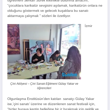
öğretmeni Serkan Sürek etkinlikte bulunma amacını,
“çocuklara karikatür sevgisini aşılamak, karikatürün onlara ne
olduğunu göstermek ve gelecek kuşaklara bu sanatı
aktarmaya çalışmak ” sözleri ile özetliyor.
İzmir
Çini Atölyesi – Çini Sanatı Eğitmeni Gülay Yakar ve
öğrencileri
Olgunlaşma Enstitüsün’den katılan sanatçı Gülay Yakar
ise,’çini sanatı’ üzerine ve düzenlenen sanat festivali için,
“bizler buraya kentin belleğine bir iz bırakmak için geldik ve