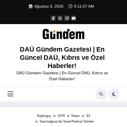
İçeriğe
Ağustos 9, 2026
9:11:07 AM
atla
DAÜ Gündem Gazetesi | En
Güncel DAÜ, Kıbrıs ve Özel
Haberler!
DAÜ Gündem Gazetesi | En Güncel DAÜ, Kıbrıs ve
Özel Haberler!
Başlangıç
2019
Nisan
25
Gazimağusa’da Sanat-Festival Günleri