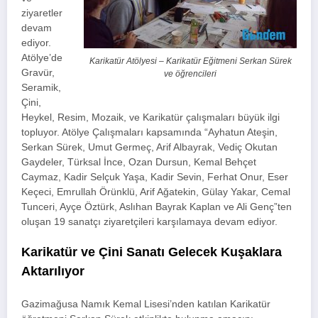
ziyaretler
devam
ediyor.
Atölye’de
Karikatür Atölyesi – Karikatür Eğitmeni Serkan Sürek
Gravür,
ve öğrencileri
Seramik,
Çini,
Heykel, Resim, Mozaik, ve Karikatür çalışmaları büyük ilgi
topluyor. Atölye Çalışmaları kapsamında “Ayhatun Ateşin,
Serkan Sürek, Umut Germeç, Arif Albayrak, Vediç Okutan
Gaydeler, Türksal İnce, Ozan Dursun, Kemal Behçet
Caymaz, Kadir Selçuk Yaşa, Kadir Sevin, Ferhat Onur, Eser
Keçeci, Emrullah Örünklü, Arif Ağatekin, Gülay Yakar, Cemal
Tunceri, Ayçe Öztürk, Aslıhan Bayrak Kaplan ve Ali Genç”ten
oluşan 19 sanatçı ziyaretçileri karşılamaya devam ediyor.
Karikatür ve Çini Sanatı Gelecek Kuşaklara
Aktarılıyor
Gazimağusa Namık Kemal Lisesi’nden katılan Karikatür