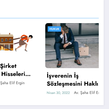
HUKUK
t
elerin
İşverenin İş
Sözleşmesini Haklı
f Ergin
Nedenle Fesih Hakkı
Av. Şaha Elif Ergin
Nisan 30, 2022