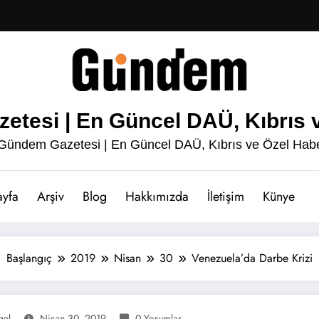
esi | En Güncel DAÜ, Kıbrıs v
ündem Gazetesi | En Güncel DAÜ, Kıbrıs ve Özel Habe
ayfa
Arşiv
Blog
Hakkımızda
İletişim
Künye
Başlangıç
2019
Nisan
30
Venezuela’da Darbe Krizi
gel
Nisan 30, 2019
0 Yorumlar