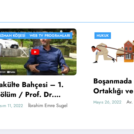
ŞESI
WEB TV PROGRAMLARI
HUKUK
Boşanmada Şirke
e Bahçesi – 1.
Ortaklığı ve Hiss
/ Prof. Dr.
Durumu
Av. Şaha Eli
Mayıs 26, 2022
Ersoy – Yeni
İbrahim Emre Sugel
022
 ve Gazetecilik