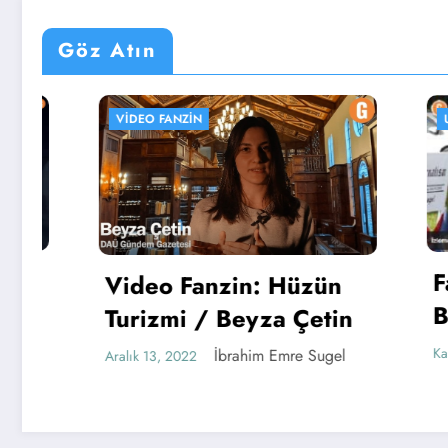
Göz Atın
VIDEO FANZIN
UZMAN KÖ
Fakült
Video Fanzin: Hüzün
Bölüm 
Turizmi / Beyza Çetin
Metin 
Kasım 11, 2
İbrahim Emre Sugel
Aralık 13, 2022
Medya