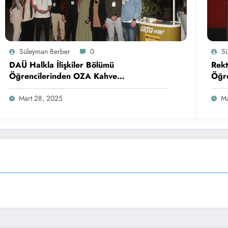
Süleyman Berber
0
S
DAÜ Halkla İlişkiler Bölümü
Rekt
Öğrencilerinden OZA Kahve
Öğre
Sponsorluğunda Lezzetli Bir Etkinlik
Mart 28, 2025
Ma