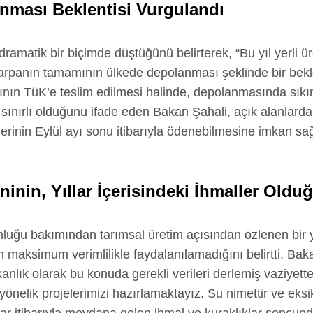
nması Beklentisi Vurgulandı
amatik bir biçimde düştüğünü belirterek, “Bu yıl yerli üre
n arpanın tamamının ülkede depolanması şeklinde bir bekl
ının TüK’e teslim edilmesi halinde, depolanmasında sıkı
 sınırlı olduğunu ifade eden Bakan Şahali, açık alanlard
lerinin Eylül ayı sonu itibarıyla ödenebilmesine imkan sa
nin, Yıllar İçerisindeki İhmaller Olduğu
uğu bakımından tarımsal üretim açısından özlenen bir yıl
n maksimum verimlilikle faydalanılamadığını belirtti. Bak
akanlık olarak bu konuda gerekli verileri derlemiş vaziye
 yönelik projelerimizi hazırlamaktayız. Su nimettir ve eksi
ıllar itibarıyla meydana gelen ihmal ve kuraklıklar soncu