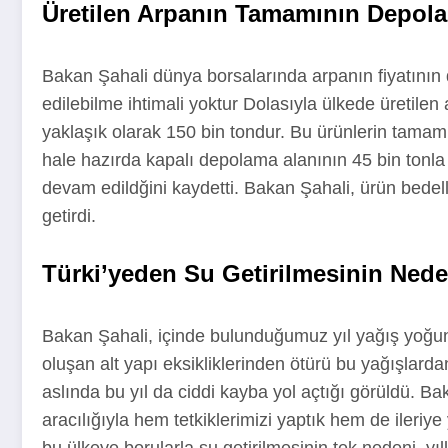
Üretilen Arpanın Tamamının Depola
Bakan Şahali dünya borsalarında arpanın fiyatının dr
edilebilme ihtimali yoktur Dolasıyla ülkede üretile
yaklaşık olarak 150 bin tondur. Bu ürünlerin tamam
hale hazırda kapalı depolama alanının 45 bin tonla
devam edildğini kaydetti. Bakan Şahali, ürün bedel
getirdi.
Türki’yeden Su Getirilmesinin Nedeni
Bakan Şahali, içinde bulunduğumuz yıl yağış yoğunl
oluşan alt yapı eksikliklerinden ötürü bu yağışlarda
aslında bu yıl da ciddi kayba yol açtığı görüldü. B
aracılığıyla hem tetkiklerimizi yaptık hem de ileriye
bu ülkeye borularla su getirilmesinin tek nedeni, y