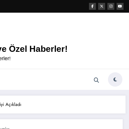
e Özel Haberler!
rler!
yi Açıkladı
rumlar