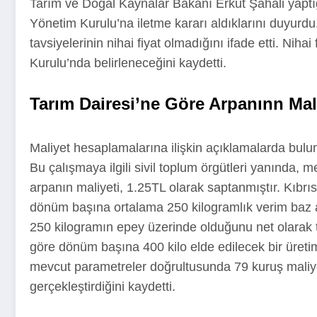
Tarım ve Doğal Kaynalar Bakanı Erkut Şahali yaptığı 
Yönetim Kurulu’na iletme kararı aldıklarını duyurd
tavsiyelerinin nihai fiyat olmadığını ifade etti. Niha
Kurulu’nda belirleneceğini kaydetti.
Tarım Dairesi’ne Göre Arpanınn Maliy
Maliyet hesaplamalarına ilişkin açıklamalarda bulu
Bu çalışmaya ilgili sivil toplum örgütleri yanında, mes
arpanın maliyeti, 1.25TL olarak saptanmıştır. Kıbrıs 
dönüm başına ortalama 250 kilogramlık verim baz 
250 kilogramın epey üzerinde olduğunu net olarak t
göre dönüm başına 400 kilo elde edilecek bir üretim
mevcut parametreler doğrultusunda 79 kuruş maliye
gerçekleştirdiğini kaydetti.