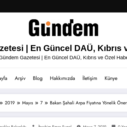
esi | En Güncel DAÜ, Kıbrıs v
ündem Gazetesi | En Güncel DAÜ, Kıbrıs ve Özel Habe
ayfa
Arşiv
Blog
Hakkımızda
İletişim
Künye
2019
Mayıs
7
Bakan Şahali Arpa Fiyatına Yönelik Öneri
naklar Bakanlığı
İbrahim Emre Sugel
Mayıs 7, 2019
0 Yo