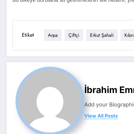
Etiket
Arpa
Çiftçi
Erkut Şahali
Kıbrı
İbrahim Em
Add your Biographi
View All Posts