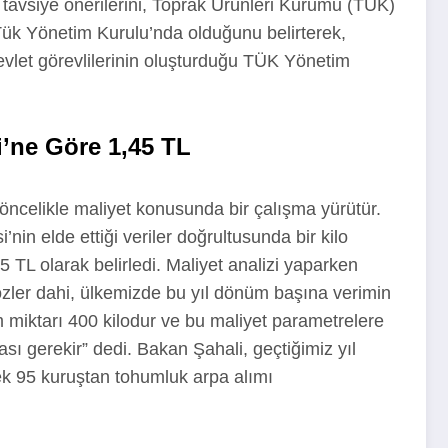
k tavsiye önerilerini, Toprak Ürünleri Kurumu (TÜK)
 Tük Yönetim Kurulu’nda olduğunu belirterek,
n devlet görevlilerinin oluşturduğu TÜK Yönetim
ği’ne Göre 1,45 TL
öncelikle maliyet konusunda bir çalışma yürütür.
i’nin elde ettiği veriler doğrultusunda bir kilo
45 TL olarak belirledi. Maliyet analizi yaparken
zler dahi, ülkemizde bu yıl dönüm başına verimin
m miktarı 400 kilodur ve bu maliyet parametrelere
sı gerekir” dedi. Bakan Şahali, geçtiğimiz yıl
ek 95 kuruştan tohumluk arpa alımı