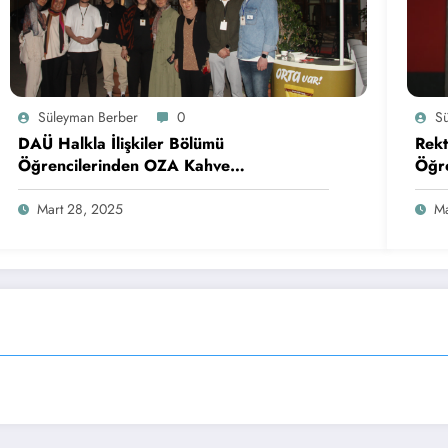
Süleyman Berber
0
S
DAÜ Halkla İlişkiler Bölümü
Rekt
Öğrencilerinden OZA Kahve
Öğre
Sponsorluğunda Lezzetli Bir Etkinlik
Mart 28, 2025
Ma