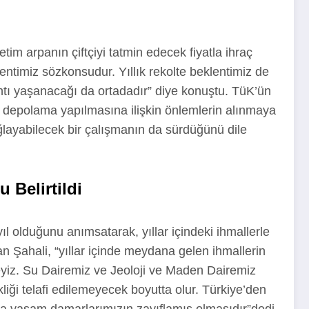
tim arpanın çiftçiyi tatmin edecek fiyatla ihraç
entimiz sözkonsudur. Yıllık rekolte beklentimiz de
ntı yaşanacağı da ortadadır” diye konuştu. TüK’ün
a depolama yapılmasına ilişkin önlemlerin alınmaya
ğlayabilecek bir çalışmanın da sürdüğünü dile
 Belirtildi
 olduğunu anımsatarak, yıllar içindeki ihmallerle
an Şahali, “yıllar içinde meydana gelen ihmallerin
tteyiz. Su Dairemiz ve Jeoloji ve Maden Dairemiz
kliği telafi edilemeyecek boyutta olur. Türkiye’den
nda yaşam damarlarımızın zayıflamış olmasıdır”dedi.