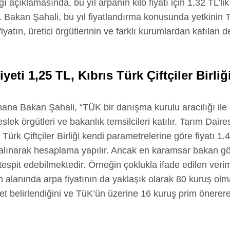
açıklamasında, bu yıl arpanın kilo fiyatı için 1,32 TL’li
u. Bakan Şahali, bu yıl fiyatlandırma konusunda yetkinin
i fiyatın, üretici örgütlerinin ve farklı kurumlardan katıla
eti 1,25 TL, Kıbrıs Türk Çiftçiler Birli
nana Bakan Şahali, “TÜK bir danışma kurulu aracılığı ile 
lek örgütleri ve bakanlık temsilcileri katılır. Tarım Daires
Türk Çiftçiler Birliği kendi parametrelerine göre fiyatı 1.
alınarak hesaplama yapılır. Ancak en karamsar bakan gö
espit edebilmektedir. Örneğin çoklukla ifade edilen veri
 alanında arpa fiyatının da yaklaşık olarak 80 kuruş olma
t belirlendiğini ve TüK’ün üzerine 16 kuruş prim önerer