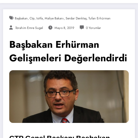
Başbakan
,
Ctp
,
Isitfa
,
Maliye Bakanı
,
Serdar Denktaş
,
Tufan Erhürman
İbrahim Emre Sugel
Mayıs 8, 2019
0 Yorumlar
Başbakan Erhürman
Gelişmeleri Değerlendirdi