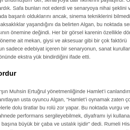
pardık. Safa bunları not ederdi ve senaryoya nihai şeklini v
a başarılı olduklarını ancak, sinema tekniklerini bilmedi
i aksaklıklar yaşandığını da belirten Algan, bu noktada 
ının önemine değindi. Her bir görsel karenin özellikle d
döneme ait mekan, giysi ve aksesuar gibi bir çok faktörü
un sadece edebiyat içeren bir senaryonun, sanat kurulla
nde ekstra yük bindirdiğini ifade etti.
ordur
rşın Muhsin Ertuğrul yönetmenliğinde Hamlet’i canlandır
ıtlayan usta oyuncu Algan, “Hamlet’i oynamak zaten çok z
lerle dolu tiratlar bu rolü zor yapar. Bu noktada vurgu 
sahnede performans sergileyebilmek, diyaframı iyi kullan
 başına büyük bir çaba ve ustalık işidir” dedi. Rumeli His