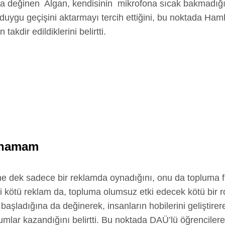
da değinen Algan, kendisinin mikrofona sıcak bakmadığını
 duygu geçişini aktarmayı tercih ettiğini, bu noktada Haml
takdir edildiklerini belirtti.
ynamam
ne dek sadece bir reklamda oynadığını, onu da topluma 
hi kötü reklam da, topluma olumsuz etki edecek kötü bir r
başladığına da değinerek, insanların hobilerini geliştire
yumlar kazandığını belirtti. Bu noktada DAÜ’lü öğrencilere