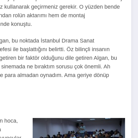
niz kullanarak geçirmeniz gerekir. O yüzden bende
ından rolün aktarımı hem de montaj
linde konuştu.
Algan, bu noktada İstanbul Drama Sanat
 ile başlattığını belirtti. Öz bilinçli insanın
getiren bir faktör olduğunu dile getiren Algan, bu
 sinemada ne bıraktım sorusu çok önemli. Ah
ilmde para almadan oynadım. Ama geriye dönüp
n hoca,
a
Oyuncular,