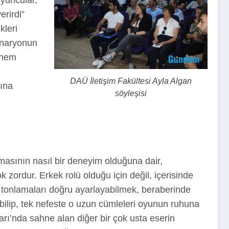
erirdi”
kleri
senaryonun
önem
DAÜ İletişim Fakültesi Ayla Algan
rına
söyleşisi
masının nasıl bir deneyim olduğuna dair,
ordur. Erkek rolü olduğu için değil, içerisinde
ve tonlamaları doğru ayarlayabilmek, beraberinde
abilip, tek nefeste o uzun cümleleri oyunun ruhuna
arı’nda sahne alan diğer bir çok usta eserin