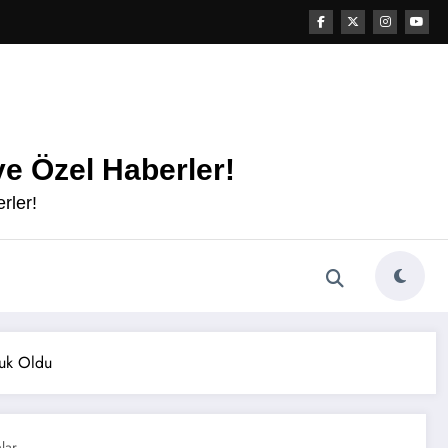
e Özel Haberler!
rler!
nuk Oldu
lar