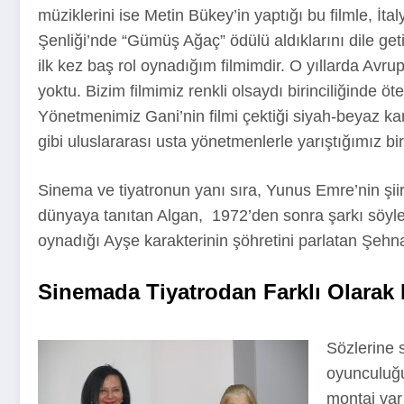
müziklerini ise Metin Bükey’in yaptığı bu filmle, 
Şenliği’nde “Gümüş Ağaç” ödülü aldıklarını dile ge
ilk kez baş rol oynadığım filmimdir. O yıllarda Avrup
yoktu. Bizim filmimiz renkli olsaydı birinciliğinde ö
Yönetmenimiz Gani’nin filmi çektiği siyah-beyaz kame
gibi uluslararası usta yönetmenlerle yarıştığımız bi
Sinema ve tiyatronun yanı sıra, Yunus Emre’nin şiirl
dünyaya tanıtan Algan, 1972’den sonra şarkı söylem
oynadığı Ayşe karakterinin şöhretini parlatan Şehna
Sinemada Tiyatrodan Farklı Olarak 
Sözlerine 
oyunculuğu
montaj var