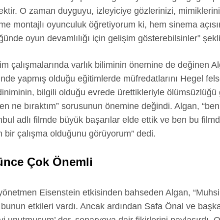
ktir. O zaman duyguyu, izleyiciye gözlerinizi, mimikleri
ime montajlı oyunculuk öğretiyorum ki, hem sinema açıs
ünde oyun devamlılığı için gelişim gösterebilsinler” şek
tim çalışmalarında varlık biliminin önemine de değinen 
de yapmış olduğu eğitimlerde müfredatlarını Hegel felsefesi
niminin, bilgili olduğu evrede ürettikleriyle ölümsüzlüğü 
en ne bıraktım” sorusunun önemine değindi. Algan, “ben
nbul adlı filmde büyük başarılar elde ettik ve ben bu f
an bir çalışma olduğunu görüyorum” dedi.
ünce Çok Önemli
s yönetmen Eisenstein etkisinden bahseden Algan, “Muhsi
da bunun etkileri vardı. Ancak ardından Safa Önal ve başk
i unutmuşum’ der, senaryoya dair fikirlerini paylaşırdı. 