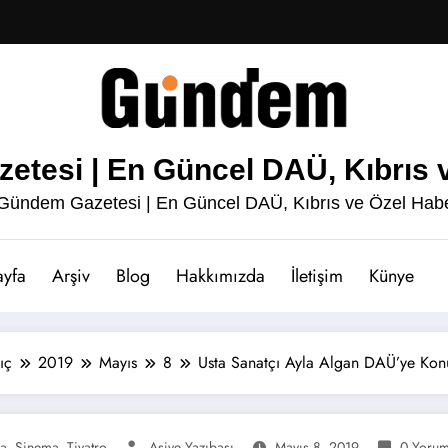
esi | En Güncel DAÜ, Kıbrıs v
ündem Gazetesi | En Güncel DAÜ, Kıbrıs ve Özel Habe
ayfa
Arşiv
Blog
Hakkımızda
İletişim
Künye
ıç
2019
Mayıs
8
Usta Sanatçı Ayla Algan DAÜ’ye Ko
ga
Sinema
Tiyatro
Asiye Yazıbaşı
Mayıs 8, 2019
0 Yorum
,
,