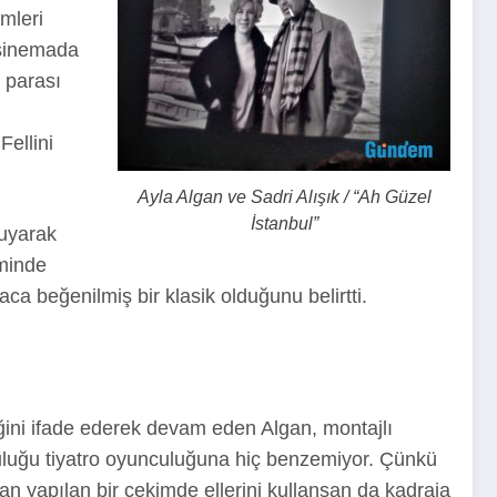
mleri
 sinemada
e parası
Fellini
Ayla Algan ve Sadri Alışık / “Ah Güzel
İstanbul”
kuyarak
lminde
ca beğenilmiş bir klasik olduğunu belirtti.
ni ifade ederek devam eden Algan, montajlı
uluğu tiyatro oyunculuğuna hiç benzemiyor. Çünkü
n yapılan bir çekimde ellerini kullansan da kadraja