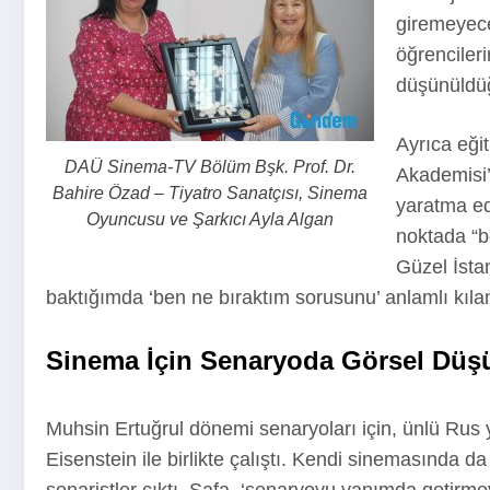
giremeyece
öğrenciler
düşünüldüğ
Ayrıca eği
DAÜ Sinema-TV Bölüm Bşk. Prof. Dr.
Akademisi’n
Bahire Özad – Tiyatro Sanatçısı, Sinema
yaratma edi
Oyuncusu ve Şarkıcı Ayla Algan
noktada “b
Güzel İsta
baktığımda ‘ben ne bıraktım sorusunu’ anlamlı kıl
Sinema İçin Senaryoda Görsel Düş
Muhsin Ertuğrul dönemi senaryoları için, ünlü Ru
Eisenstein ile birlikte çalıştı. Kendi sinemasında 
senaristler çıktı. Safa, ‘senaryoyu yanımda getirmey