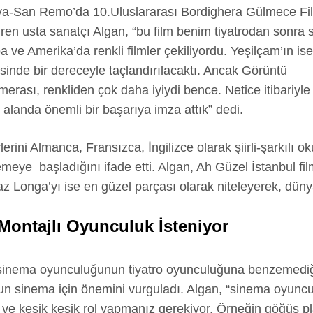
İtalya-San Remo’da 10.Uluslararası Bordighera Gülmece Fil
tiren usta sanatçı Algan, “bu film benim tiyatrodan sonra
a ve Amerika’da renkli filmler çekiliyordu. Yeşilçam’ın is
tesinde bir dereceyle taçlandırılacaktı. Ancak Görüntü
rası, renkliden çok daha iyiydi bence. Netice itibariyle 
r alanda önemli bir başarıya imza attık” dedi.
erini Almanca, Fransızca, İngilizce olarak şiirli-şarkılı o
eye başladığını ifade etti. Algan, Ah Güzel İstanbul fi
z Longa’yı ise en güzel parçası olarak niteleyerek, dünya
Montajlı Oyunculuk İsteniyor
sinema oyunculuğunun tiyatro oyunculuğuna benzemediği
n sinema için önemini vurguladı. Algan, “sinema oyunc
 ve kesik kesik rol yapmanız gerekiyor. Örneğin göğüs pla