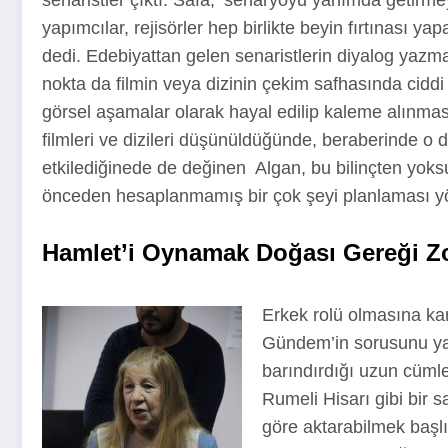
yapımcılar, rejisörler hep birlikte beyin fırtınası ya
dedi. Edebiyattan gelen senaristlerin diyalog yazmad
nokta da filmin veya dizinin çekim safhasında cidd
görsel aşamalar olarak hayal edilip kaleme alınmas
filmleri ve dizileri düşünüldüğünde, beraberinde o 
etkilediğinede de değinen Algan, bu bilinçten yoks
önceden hesaplanmamış bir çok şeyi planlaması yönü
Hamlet’i Oynamak Doğası Gereği Z
Erkek rolü olmasına ka
Gündem’in sorusunu yan
barındırdığı uzun cümle
Rumeli Hisarı gibi bir 
göre aktarabilmek başlı