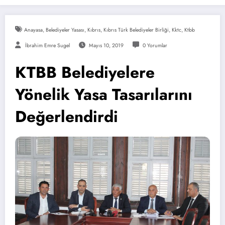
Anayasa
,
Belediyeler Yasası
,
Kıbrıs
,
Kıbrıs Türk Belediyeler Birliği
,
Kktc
,
Ktbb
İbrahim Emre Sugel
Mayıs 10, 2019
0 Yorumlar
KTBB Belediyelere
Yönelik Yasa Tasarılarını
Değerlendirdi