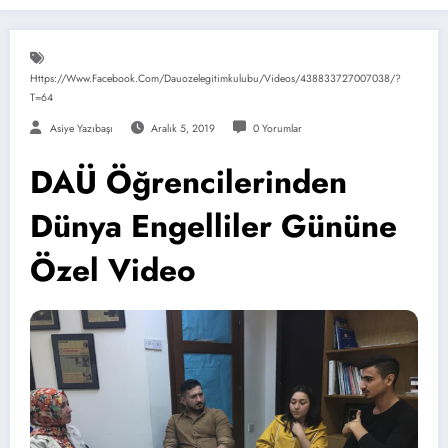
Https://www.facebook.com/dauozelegitimkulubu/videos/438833727007038/?
T=64
Asiye Yazıbaşı
Aralık 5, 2019
0 Yorumlar
DAÜ Öğrencilerinden
Dünya Engelliler Gününe
Özel Video