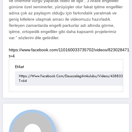
ve önemine vurgu yaparak video ile ilgili ;”3 Aralık engelliler
gününe özel seminerler, yürüyüşler olur fakat işitme engelliler
adına çok az paylaşım olduğu için farkındalık yaratmak ve
geniş kitlelere ulaşmak amacı ile videomuzu hazırladık.
İlerleyen zamanlarda engelli parkurlar adı altında görme,
işitme, ortopedik engelliler gibi daha kapsamlı projelerimiz
var.” sözlerini dile getirdiler.
https://www.facebook.com/110160033735702/videos/823028471
t=4
Etiket
Https://www.facebook.com/dauozelegitimkulubu/videos/4388337270
T=64