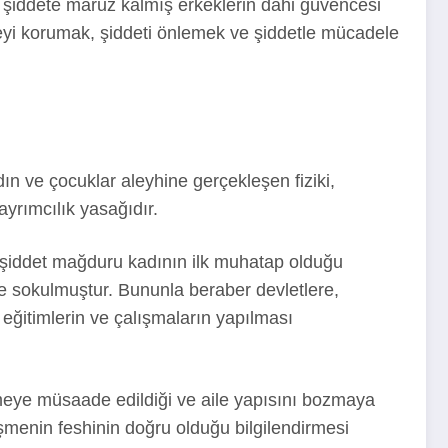
çi şiddete maruz kalmış erkeklerin dahi güvencesi
leyi korumak, şiddeti önlemek ve şiddetle mücadele
n ve çocuklar aleyhine gerçekleşen fiziki,
ayrımcılık yasağıdır.
 şiddet mağduru kadının ilk muhatap olduğu
ğe sokulmuştur. Bununla beraber devletlere,
i eğitimlerin ve çalışmaların yapılması
meye müsaade edildiği ve aile yapısını bozmaya
şmenin feshinin doğru olduğu bilgilendirmesi