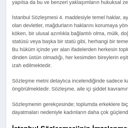
yapılsa da bu ve benzeri yaklaşımların hukuksal z
İstanbul Sözleşmesi 4. maddesiyle temel haklar, ay
olan devletler, mağdurların haklarını korumaya yöneli
köken, bir ulusal azınlıkla bağlantılı olma, mülk, d
statüsü veya başka bir statü gibi, herhangi bir tem
Bu hüküm içinde yer alan ifadelerden herkesin topl
dinden üstün olmadığı, her kesimden bireylerin eşit 
izah edilmektedir.
Sözleşme metni detaylıca incelendiğinde sadece kad
öngörülmektedir. Sözleşme, aile içi şiddet kavramın
Sözleşmenin gerekçesinde; toplumda erkeklere biçile
dayatmaları nedeniyle kadınların daha çok güçlendir