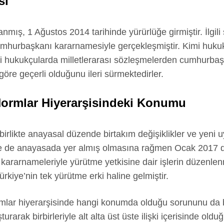
sı
mış, 1 Ağustos 2014 tarihinde yürürlüğe girmiştir. İlgili
umhurbaşkanı kararnamesiyle gerçekleşmiştir. Kimi huku
 hukukçularda milletlerarası sözleşmelerden cumhurbaşka
e geçerli olduğunu ileri sürmektedirler.
ormlar Hiyerarşisindeki Konumu
 birlikte anayasal düzende birtakım değişiklikler ve yeni 
e de anayasada yer almış olmasına rağmen Ocak 2017 de
kararnameleriyle yürütme yetkisine dair işlerin düzenle
rkiye’nin tek yürütme erki haline gelmiştir.
mlar hiyerarşisinde hangi konumda olduğu sorununu da b
rarak birbirleriyle alt alta üst üste ilişki içerisinde ol