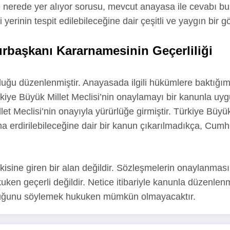
nerede yer alıyor sorusu, mevcut anayasa ile cevabı bul
 yerinin tespit edilebileceğine dair çeşitli ve yaygın bir 
rbaşkanı Kararnamesinin Geçerliliği
uğu düzenlenmiştir. Anayasada ilgili hükümlere baktığım
kiye Büyük Millet Meclisi’nin onaylamayı bir kanunla uyg
let Meclisi’nin onayıyla yürürlüğe girmiştir. Türkiye Büyük
erdirilebileceğine dair bir kanun çıkarılmadıkça, Cumh
tkisine giren bir alan değildir. Sözleşmelerin onaylanm
ken geçerli değildir. Netice itibariyle kanunla düzenlenm
olduğunu söylemek hukuken mümkün olmayacaktır.