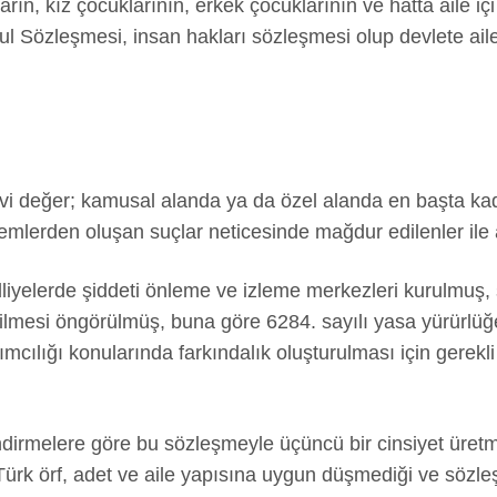
arın, kız çocuklarının, erkek çocuklarının ve hatta aile i
nbul Sözleşmesi, insan hakları sözleşmesi olup devlete ai
i
i değer; kamusal alanda ya da özel alanda en başta kadı
lemlerden oluşan suçlar neticesinde mağdur edilenler ile 
liyelerde şiddeti önleme ve izleme merkezleri kurulmuş,
itilmesi öngörülmüş, buna göre 6284. sayılı yasa yürürlü
rımcılığı konularında farkındalık oluşturulması için gerekl
ndirmelere göre bu sözleşmeyle üçüncü bir cinsiyet üret
Türk örf, adet ve aile yapısına uygun düşmediği ve sözle