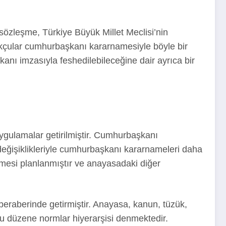
 sözleşme, Türkiye Büyük Millet Meclisi’nin
kçular cumhurbaşkanı kararnamesiyle böyle bir
nı imzasıyla feshedilebileceğine dair ayrıca bir
uygulamalar getirilmiştir. Cumhurbaşkanı
ğişiklikleriyle cumhurbaşkanı kararnameleri daha
nmesi planlanmıştır ve anayasadaki diğer
eraberinde getirmiştir. Anayasa, kanun, tüzük,
duğu düzene normlar hiyerarşisi denmektedir.