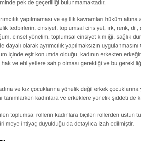
eminde pek de geçerliliği bulunmamaktadır.
rımcılık yapılmaması ve eşitlik kavramları hüküm altına 
k tedbirlerin, cinsiyet, toplumsal cinsiyet, ırk, renk, dil
oğum, cinsel yönelim, toplumsal cinsiyet kimliği, sağlık 
ele dayalı olarak ayrımcılık yapılmaksızın uygulanmasını 
um içinde eşit konumda olduğu, kadının erkekten erkeğin 
hak ve ehliyetlere sahip olması gerektiği ve bu gereklili
ına ve kız çocuklarına yönelik değil erkek çocuklarına 
ı tanımlarken kadınlara ve erkeklere yönelik şiddeti de 
n toplumsal rollerin kadınlara biçilen rollerden üstün tut
ilmeye ihtiyaç duyulduğu da detaylıca izah edilmiştir.