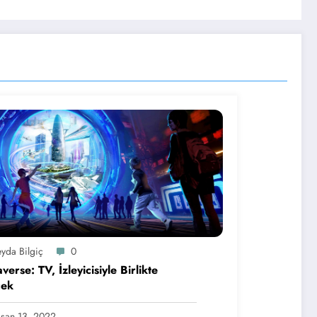
yda Bilgiç
0
verse: TV, İzleyicisiyle Birlikte
cek
san 13, 2022