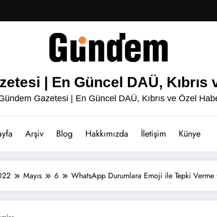
esi | En Güncel DAÜ, Kıbrıs v
ündem Gazetesi | En Güncel DAÜ, Kıbrıs ve Özel Habe
ayfa
Arşiv
Blog
Hakkımızda
İletişim
Künye
022
Mayıs
6
WhatsApp Durumlara Emoji ile Tepki Verme Ö
umlar