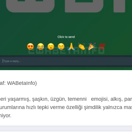
f: WABetaInfo)
leri yaşarmış, şaşkın, üzgün, temenni emojisi, alkış, part
durumlarına hızlı tepki verme özelliği şimdilik yalnızca 
iyor.