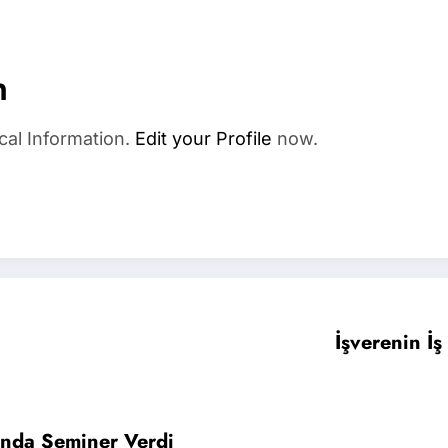
n
cal Information.
Edit your Profile
now.
İşverenin İ
ında Seminer Verdi