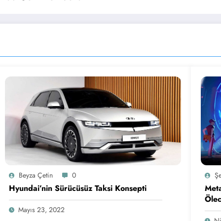
Beyza Çetin
0
Şe
Hyundai’nin Sürücüsüz Taksi Konsepti
Meta
Öle
Mayıs 23, 2022
Ni