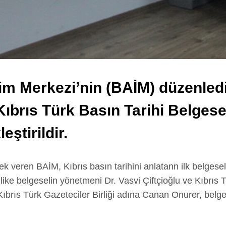
işim Merkezi’nin (BAİM) düzenled
 Kıbrıs Türk Basın Tarihi Belges
eştirildir.
ek veren BAİM, Kıbrıs basın tarihini anlatann ilk belgese
inlike belgeselin yönetmeni Dr. Vasvi Çiftçioğlu ve Kıbrıs 
ıbrıs Türk Gazeteciler Birliği adına Canan Onurer, belge