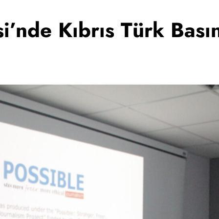
i’nde Kıbrıs Türk Basın