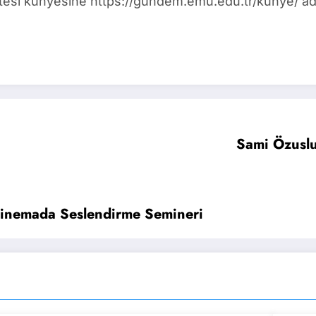
i künyesine https://gundem.emu.edu.tr/kunye/ adre
Sami Özuslu
 Sinemada Seslendirme Semineri