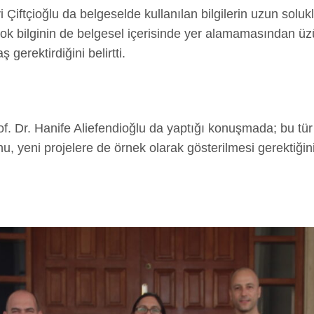
Çiftçioğlu da belgeselde kullanılan bilgilerin uzun soluk
rçok bilginin de belgesel içerisinde yer alamamasından ü
 gerektirdiğini belirtti.
of. Dr. Hanife Aliefendioğlu da yaptığı konuşmada; bu tür 
eni projelere de örnek olarak gösterilmesi gerektiğini b