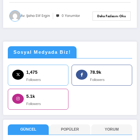
Av. Şaha Elif Ergin
0 Yorumlar
Daha Fazlasını Oku
Sosyal Medyada Biz!
1,475
78.9k
Followers
Followers
5.1k
Followers
GÜNCEL
POPÜLER
YORUM