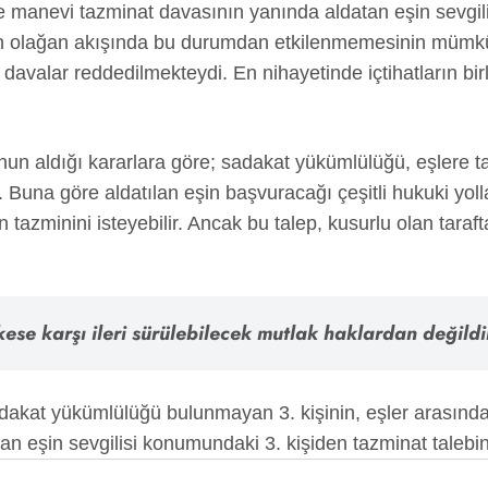
ve manevi tazminat davasının yanında aldatan eşin sevgi
atın olağan akışında bu durumdan etkilenmemesinin mümkün
davalar reddedilmekteydi. En nihayetinde içtihatların birl
’nun aldığı kararlara göre; sadakat yükümlülüğü, eşlere t
Buna göre aldatılan eşin başvuracağı çeşitli hukuki yollar b
n tazminini isteyebilir. Ancak bu talep, kusurlu olan tara
kese karşı ileri sürülebilecek mutlak haklardan değild
 sadakat yükümlülüğü bulunmayan 3. kişinin, eşler arası
n eşin sevgilisi konumundaki 3. kişiden tazminat talebi