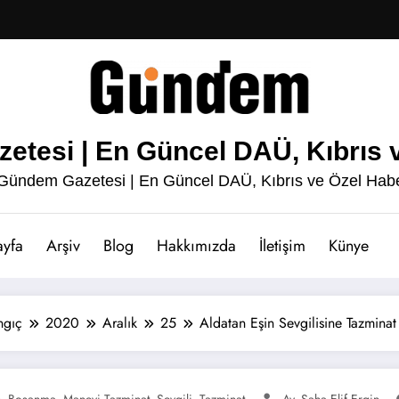
esi | En Güncel DAÜ, Kıbrıs v
ündem Gazetesi | En Güncel DAÜ, Kıbrıs ve Özel Habe
ayfa
Arşiv
Blog
Hakkımızda
İletişim
Künye
ngıç
2020
Aralık
25
Aldatan Eşin Sevgilisine Tazminat
n
Boşanma
Manevi Tazminat
Sevgili
Tazminat
Av. Şaha Elif Ergin
,
,
,
,