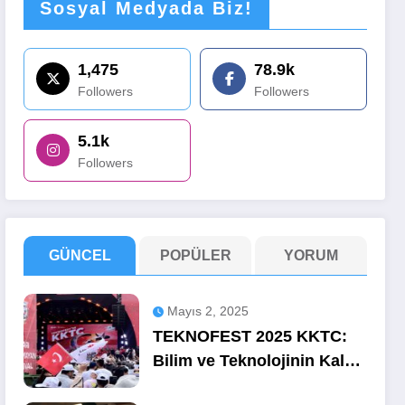
Sosyal Medyada Biz!
1,475
78.9k
Followers
Followers
5.1k
Followers
GÜNCEL
POPÜLER
YORUM
Mayıs 2, 2025
TEKNOFEST 2025 KKTC:
Bilim ve Teknolojinin Kalbi
Ercan’da Attı