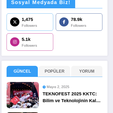
Sosyal Medyada Biz!
1,475
78.9k
Followers
Followers
5.1k
Followers
GÜNCEL
POPÜLER
YORUM
Mayıs 2, 2025
TEKNOFEST 2025 KKTC:
Bilim ve Teknolojinin Kalbi
Ercan’da Attı