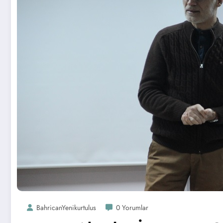
BahricanYenikurtulus
0 Yorumlar