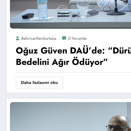
BahricanYenikurtulus
0 Yorumlar
Oğuz Güven DAÜ’de: “Dürüs
Bedelini Ağır Ödüyor”
Daha fazlasını oku