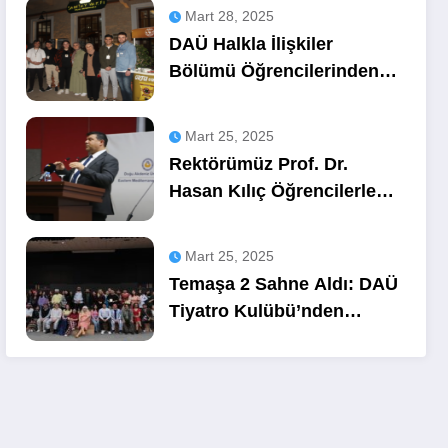
Mart 28, 2025
DAÜ Halkla İlişkiler
Bölümü Öğrencilerinden
OZA Kahve
Sponsorluğunda Lezzetli
Mart 25, 2025
Bir Etkinlik
Rektörümüz Prof. Dr.
Hasan Kılıç Öğrencilerle
Buluştu
Mart 25, 2025
Temaşa 2 Sahne Aldı: DAÜ
Tiyatro Kulübü’nden
Unutulmaz Bir Gece