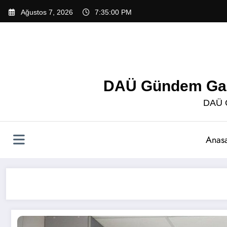
İçeriğe
Ağustos 7, 2026
7:35:01 PM
atla
DAÜ Gündem Gazet
DAÜ G
Anas