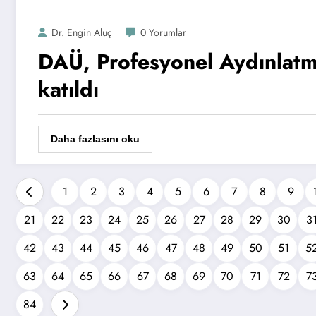
Dr. Engin Aluç
0 Yorumlar
DAÜ, Profesyonel Aydınlatm
katıldı
Daha fazlasını oku
1
2
3
4
5
6
7
8
9
21
22
23
24
25
26
27
28
29
30
3
42
43
44
45
46
47
48
49
50
51
5
63
64
65
66
67
68
69
70
71
72
7
84