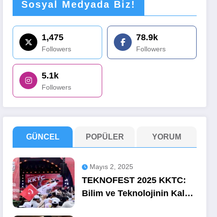
Sosyal Medyada Biz!
1,475
78.9k
Followers
Followers
5.1k
Followers
GÜNCEL
POPÜLER
YORUM
Mayıs 2, 2025
TEKNOFEST 2025 KKTC:
Bilim ve Teknolojinin Kalbi
Ercan’da Attı