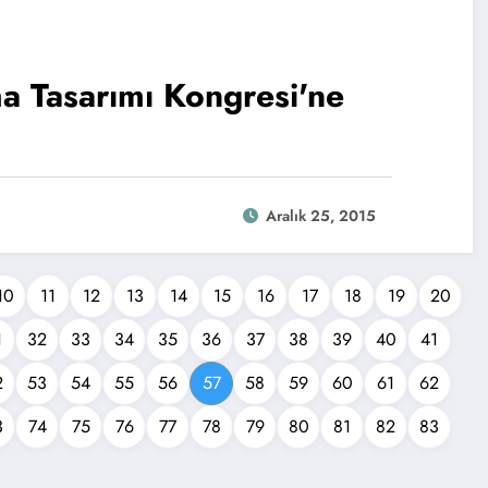
a Tasarımı Kongresi'ne
Aralık 25, 2015
10
11
12
13
14
15
16
17
18
19
20
1
32
33
34
35
36
37
38
39
40
41
2
53
54
55
56
57
58
59
60
61
62
3
74
75
76
77
78
79
80
81
82
83