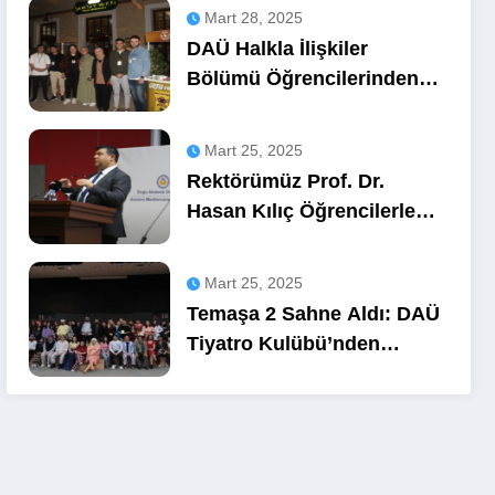
Mart 28, 2025
DAÜ Halkla İlişkiler
Bölümü Öğrencilerinden
OZA Kahve
Sponsorluğunda Lezzetli
Mart 25, 2025
Bir Etkinlik
Rektörümüz Prof. Dr.
Hasan Kılıç Öğrencilerle
Buluştu
Mart 25, 2025
Temaşa 2 Sahne Aldı: DAÜ
Tiyatro Kulübü’nden
Unutulmaz Bir Gece